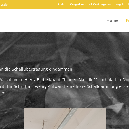
AGB
Vergabe- und Vertragsordnung für 
au.de
Home
F
man die Schallübertragung eindämmen.
Variationen. Hier z.B. die Knauf Cleaneo Akustik FF Lochplatten D
ritt für Schritt mit wenig Aufwand eine hohe Schalldämmung erziel
ben!