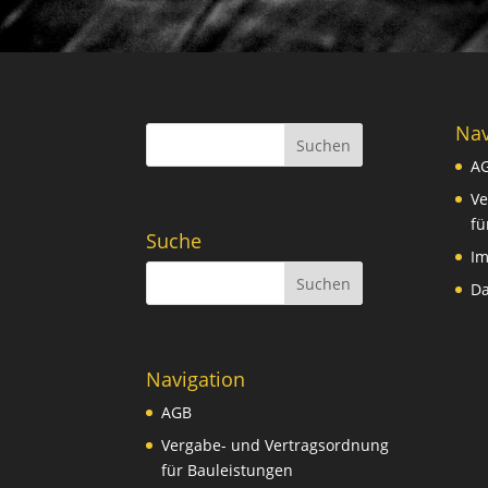
Nav
Suchen
A
Ve
fü
Suche
I
Da
Navigation
AGB
Vergabe- und Vertragsordnung
für Bauleistungen