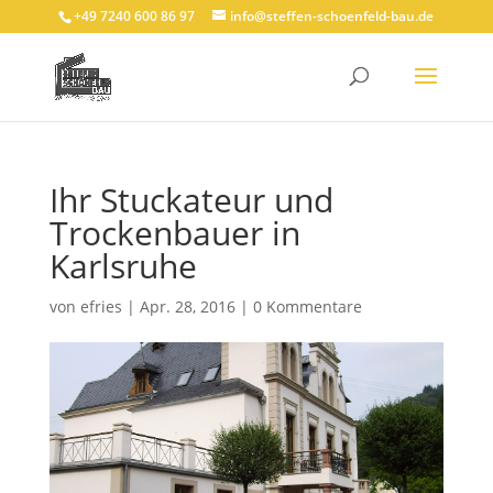
+49 7240 600 86 97
info@steffen-schoenfeld-bau.de
Ihr Stuckateur und
Trockenbauer in
Karlsruhe
von
efries
|
Apr. 28, 2016
|
0 Kommentare